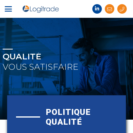
QUALITÉ
V
O
U
S
S
A
T
I
S
F
A
I
R
E
POLITIQUE
QUALITÉ