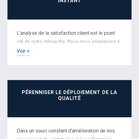
INSTANT
L’analyse de la satisfaction client est le point
clé de notre démarche. Nous nous engageons à
être en permanence à l’écoute de nos clients
Voir +
afin de fournir et développer des produits et
services conformes à leurs besoins actuels et
futurs ; ceci dans le respect des exigences
normatives, réglementaires et contractuelles.
PÉRENNISER LE DÉPLOIEMENT DE LA
QUALITÉ
Dans un souci constant d’amélioration de nos